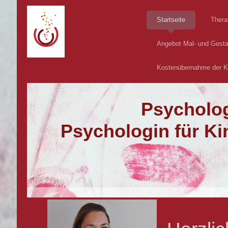
Startseite
Thera
Angebot Mal- und Gesta
Kostenübernahme der 
Psycholog
Psychologin für Ki