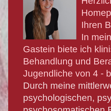
Herzli
Homepa
Ihren 
In mein
Gastein biete ich kli
Behandlung und Bera
Jugendliche von 4 - b
Durch meine mittlerwe
psychologischen, psy
psychosomatischen Be