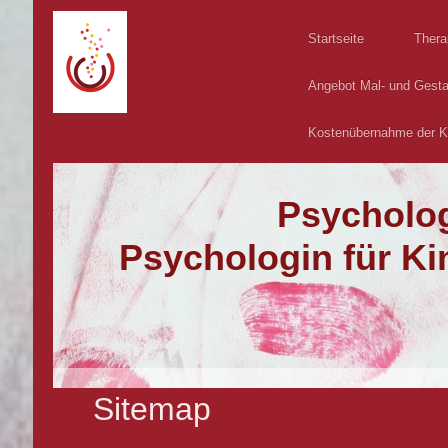
Startseite
Thera
Angebot Mal- und Gesta
Kostenübernahme der 
Psycholog
Psychologin für Ki
Sitemap