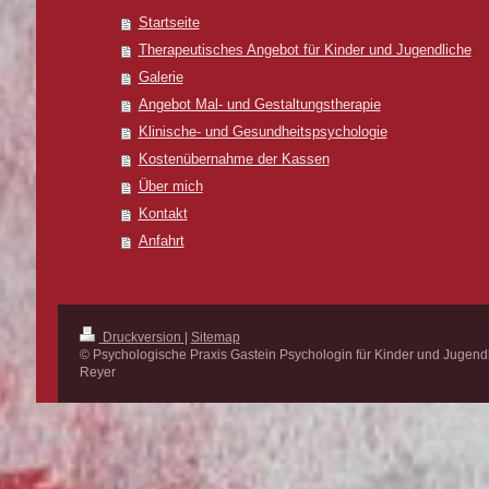
Startseite
Therapeutisches Angebot für Kinder und Jugendliche
Galerie
Angebot Mal- und Gestaltungstherapie
Klinische- und Gesundheitspsychologie
Kostenübernahme der Kassen
Über mich
Kontakt
Anfahrt
Druckversion
|
Sitemap
© Psychologische Praxis Gastein Psychologin für Kinder und Jugend
Reyer