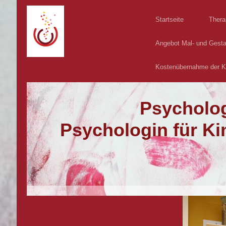
Startseite
Thera
Angebot Mal- und Gesta
Kostenübernahme der 
Psycholog
Psychologin für Ki